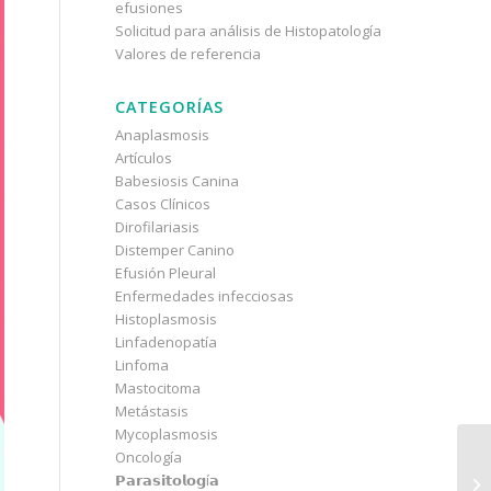
efusiones
Solicitud para análisis de Histopatología
Valores de referencia
CATEGORÍAS
Anaplasmosis
Artículos
Babesiosis Canina
Casos Clínicos
Dirofilariasis
Distemper Canino
Efusión Pleural
Enfermedades infecciosas
Histoplasmosis
Linfadenopatía
Linfoma
Mastocitoma
Metástasis
Mycoplasmosis
Oncología
𝗣𝗮𝗿𝗮𝘀𝗶𝘁𝗼𝗹𝗼𝗴í𝗮