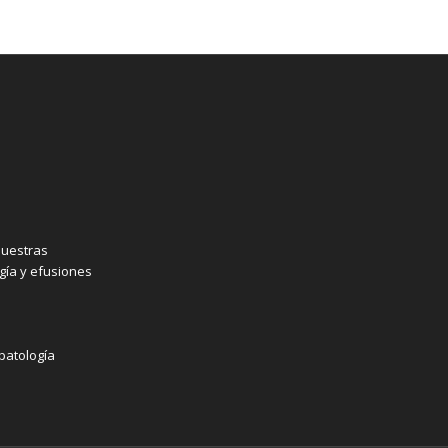
muestras
ogía y efusiones
opatología