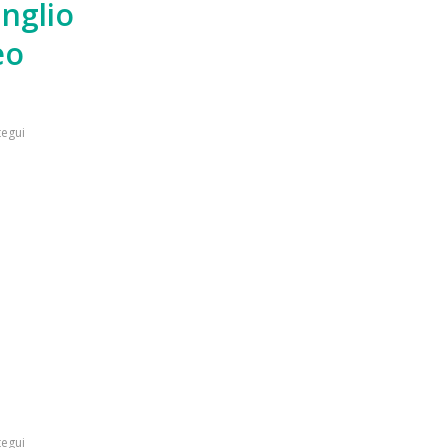
nglio
eo
egui
egui