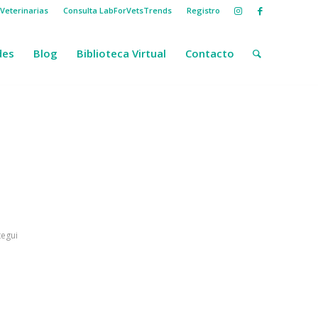
Veterinarias
Consulta LabForVetsTrends
Registro
des
Blog
Biblioteca Virtual
Contacto
egui