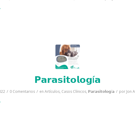
𝗣𝗮𝗿𝗮𝘀𝗶𝘁𝗼𝗹𝗼𝗴í𝗮
/
/
/
022
0 Comentarios
en
Artículos
,
Casos Clínicos
,
𝗣𝗮𝗿𝗮𝘀𝗶𝘁𝗼𝗹𝗼𝗴í𝗮
por
Jon 