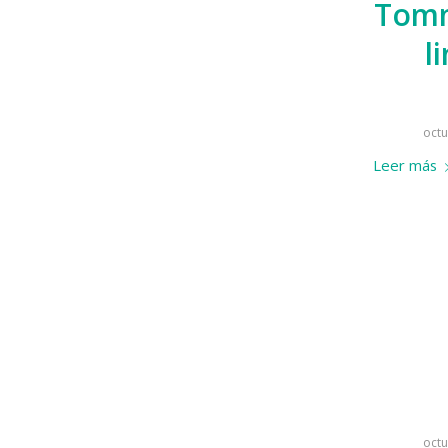
Tomm
l
octu
Leer más
octu