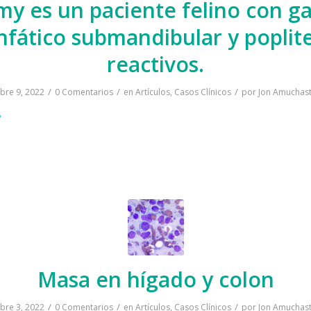
y es un paciente felino con ga
infático submandibular y poplit
reactivos.
/
/
/
bre 9, 2022
0 Comentarios
en
Artículos
,
Casos Clínicos
por
Jon Amuchast
Masa en hígado y colon
/
/
/
bre 3, 2022
0 Comentarios
en
Artículos
,
Casos Clínicos
por
Jon Amuchast